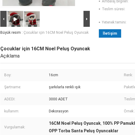
Ambalaj bilgileri:
Teslim süresi:
Yetenek temini:
Büyük resim :
Çocuklar için 16CM Noel Peluş Oyuncak
İletişim
Çocuklar için 16CM Noel Peluş Oyuncak
Açıklama
Boy:
16cm
Renk:
Şartname:
şarkılarla renkli ışık
Paketl
ADEDI:
3000 ADET
Teslim
kullanım:
Dekorasyon
Örnek
16CM Noel Peluş Oyuncak
100% PP Pamukl
,
Vurgulamak:
OPP Torba Santa Peluş Oyuncaklar