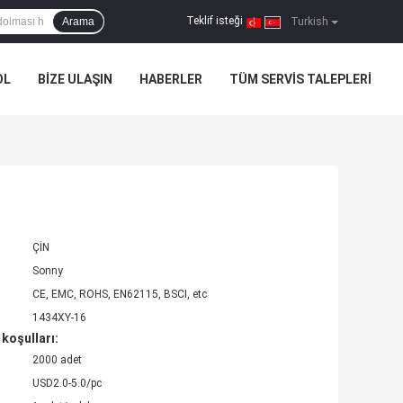
Teklif isteği
Arama
|
Turkish
OL
BIZE ULAŞIN
HABERLER
TÜM SERVIS TALEPLERI
ÇİN
Sonny
CE, EMC, ROHS, EN62115, BSCI, etc
1434XY-16
koşulları:
2000 adet
USD2.0-5.0/pc