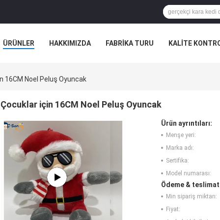
ÜRÜNLER
HAKKIMIZDA
FABRIKA TURU
KALITE KONTR
çin 16CM Noel Peluş Oyuncak
Çocuklar için 16CM Noel Peluş Oyuncak
Ürün ayrıntıları:
Menşe yeri:
Marka adı:
Sertifika:
Model numarası:
Ödeme & teslimat 
Min sipariş miktarı:
Fiyat: