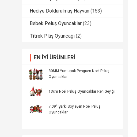
Hediye Doldurulmuş Hayvan
(153)
Bebek Peluş Oyuncaklar
(23)
Titrek Plüş Oyuncağı
(2)
EN IYI ÜRÜNLERI
80MM Yumuşak Penguen Noel Peluş
Oyuncaklar
13cm Noel Peluş Oyuncaklar Ren Geyiği
7.09'' Şarkı Söyleyen Noel Peluş
Oyuncaklar