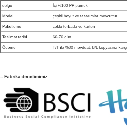
dolgu
İçi %100 PP pamuk
Model
çeşitli boyut ve tasarımlar mevcuttur
Paketleme
çoklu torbada ve karton
Teslimat tarihi
60-70 gün
Ödeme
T/T ile %30 mevduat, B/L kopyasına karş
-- Fabrika denetimimiz