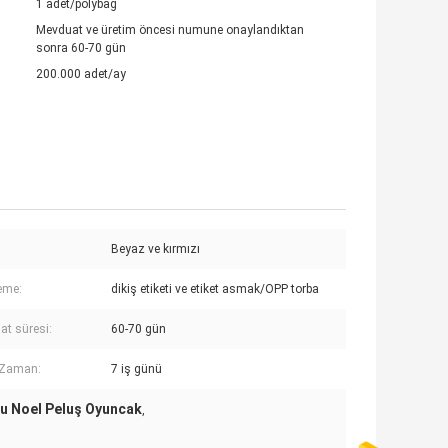
1 adet/polybag
Mevduat ve üretim öncesi numune onaylandıktan
sonra 60-70 gün
200.000 adet/ay
Beyaz ve kırmızı
eme:
dikiş etiketi ve etiket asmak/OPP torba
at süresi:
60-70 gün
 Zaman:
7 iş günü
u Noel Peluş Oyuncak
,