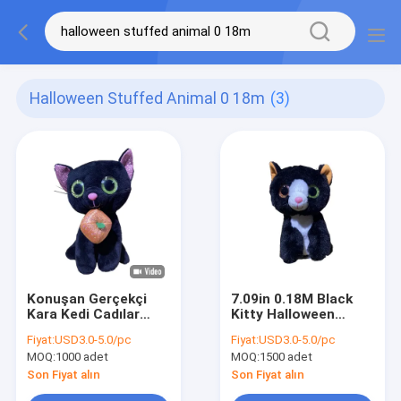
Halloween Stuffed Animal 0 18m
(3)
Konuşan Gerçekçi
7.09in 0.18M Black
Kara Kedi Cadılar
Kitty Halloween
Bayramı Doldurulmuş
Dolması Hayvan 3A
Fiyat:
USD3.0-5.0/pc
Fiyat:
USD3.0-5.0/pc
Hayvan 0.18M 7.09ft
Piller
MOQ:
1000 adet
MOQ:
1500 adet
Son Fiyat alın
Son Fiyat alın