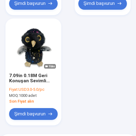
Şimdi başvurun
Şimdi başvurun
7.09in 0.18M Geri
Konuşan Sevimli
Cadılar Bayramı Kar
Fiyat:
USD3.0-5.0/pc
Baykuşu Doldurulmuş
MOQ:
1000 adet
Hayvan
Son Fiyat alın
Şimdi başvurun