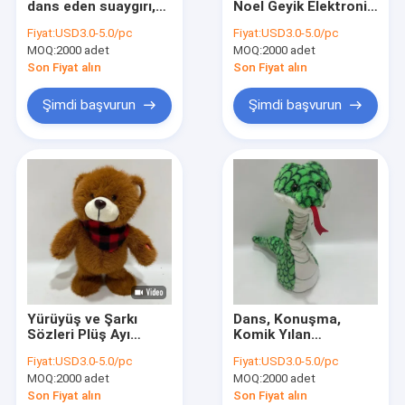
dans eden suaygırı,
Noel Geyik Elektronik
Sevgililer Günü Peluş Oyuncaklar
yumuşak oyuncaklar,
Oyuncak X'mas
Fiyat:
USD3.0-5.0/pc
Fiyat:
USD3.0-5.0/pc
kıvrılan ve
Hediye En İyi Ev
MOQ:
Cadılar Bayramı Doldurulmuş Hayvan
2000 adet
MOQ:
2000 adet
sakinleştirici
Dekorasyonu Seçimi
oyuncaklar.
Son Fiyat alın
Son Fiyat alın
LED Peluş Oyuncak
Şimdi başvurun
Şimdi başvurun
Vahşi Hayvan Peluş Oyuncaklar
Şarkı Söyleyen Dans Eden Doldurulmuş Hayvanlar
Çevre Dostu Doldurulmuş Hayvanlar
Hatıra Oyuncak
Peluş Oyuncak Sırt Çantaları
Yürüyüş ve Şarkı
Dans, Konuşma,
Dekoratif Doldurulmuş Hayvanlar
Sözleri Plüş Ayı
Komik Yılan
Oyuncağı Yüksek
Oyuncağı, Çocuklar
Fiyat:
USD3.0-5.0/pc
Fiyat:
USD3.0-5.0/pc
Kaliteli Malzeme
ve Yetişkinler için
Peluş Yastık Minder
MOQ:
2000 adet
MOQ:
2000 adet
Güvenli Bebek
Harika, Söylediğini
Oyuncağı
Tekrarla, Mükemmel
Son Fiyat alın
Son Fiyat alın