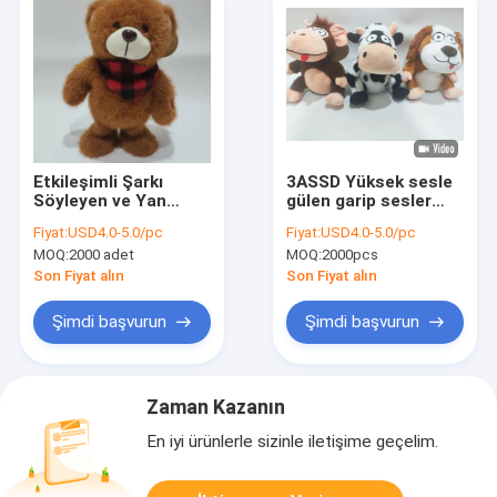
Etkileşimli Şarkı
3ASSD Yüksek sesle
Söyleyen ve Yan
gülen garip sesler
Yana Yürüyen Ayı
çıkarır ve bedenini
Fiyat:
USD4.0-5.0/pc
Fiyat:
USD4.0-5.0/pc
Peluş
sallandırır Dolu
MOQ:
2000 adet
MOQ:
2000pcs
hayvanlar dolusu
oyuncaklar komik
Son Fiyat alın
Son Fiyat alın
oyuncaklar
Şimdi başvurun
Şimdi başvurun
Zaman Kazanın
En iyi ürünlerle sizinle iletişime geçelim.