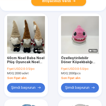
İhtiyacınızı Verin
60cm Noel Baba Noel
Özelleştirilebilir
Plüş Oyuncak Noel
Döner Köpekbalığı
Dekorasyonu
15cm Fabrika Plüş
Fiyat:
USD2.0-3.5/pc
Fiyat:
USD3.0-5.0/pc
Ornamentler Şükran
Oyuncağı
MOQ:
2000 adet
MOQ:
2000pcs
Günü Hediyeleri
Son Fiyat alın
Son Fiyat alın
Şimdi başvurun
Şimdi başvurun