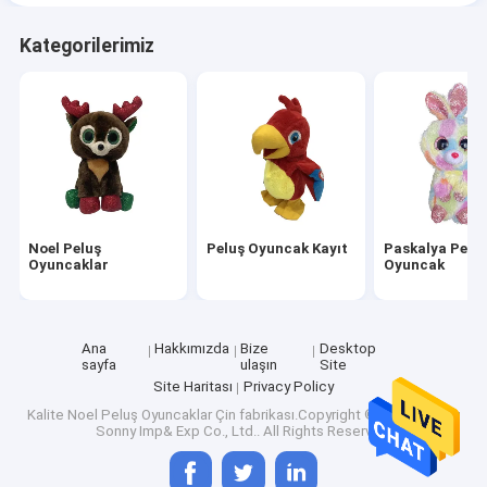
Kategorilerimiz
Noel Peluş
Peluş Oyuncak Kayıt
Paskalya Pelu
Oyuncaklar
Oyuncak
Ana
Hakkımızda
Bize
Desktop
sayfa
ulaşın
Site
Site Haritası
Privacy Policy
Kalite
Noel Peluş Oyuncaklar
Çin fabrikası.Copyright © 2026 Nanjing
Sonny Imp& Exp Co., Ltd.. All Rights Reserved.