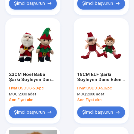
Şimdi başvurun
Şimdi başvurun
23CM Noel Baba
18CM ELF Şarkı
Şarkı Söyleyen Dans
Söyleyen Dans Eden
Eden Doldurulmuş
Doldurulmuş
Fiyat:
USD3.0-5.0/pc
Fiyat:
USD3.0-5.0/pc
Hayvanlar
Hayvanlar
MOQ:
2000 adet
MOQ:
2000 adet
Son Fiyat alın
Son Fiyat alın
Şimdi başvurun
Şimdi başvurun