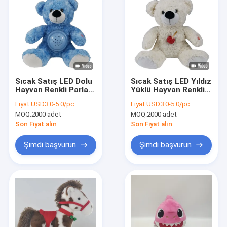
Sıcak Satış LED Dolu
Sıcak Satış LED Yıldız
Hayvan Renkli Parlak
Yüklü Hayvan Renkli
Plüş Teddy Ayı
Parlak Plüş Teddy Ayı
Fiyat:
USD3.0-5.0/pc
Fiyat:
USD3.0-5.0/pc
Projeksiyonu Işık
Projeksiyonu Işık
MOQ:
2000 adet
MOQ:
2000 adet
Bebek Yemeği Plüş
Bebek Bebeği Plüş
Teddy Ayı
Teddy Ayı
Son Fiyat alın
Son Fiyat alın
Şimdi başvurun
Şimdi başvurun
Ana sayfa
Ürünler
Hakkımızda