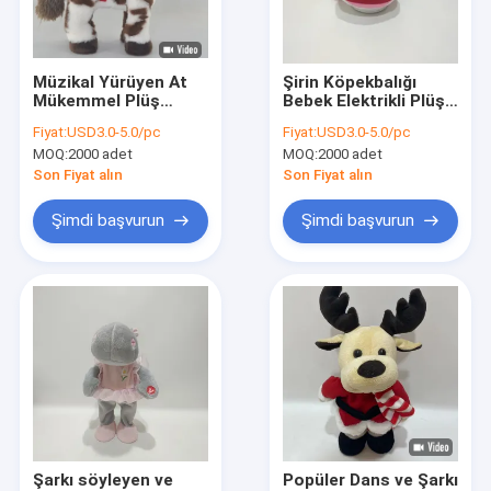
Fabrika turu
Kalite kontrol
Müzikal Yürüyen At
Şirin Köpekbalığı
Mükemmel Plüş
Bebek Elektrikli Plüş
Bize ulaşın
Oyuncağı BSCI
Oyuncağı Döner ve
Fiyat:
USD3.0-5.0/pc
Fiyat:
USD3.0-5.0/pc
Denetim Fabrikası
Şarkı Söyler ve Işıklar
MOQ:
2000 adet
MOQ:
2000 adet
Plüş Oyuncağı
Haberler
Son Fiyat alın
Son Fiyat alın
Tüm servis talepleri
Şimdi başvurun
Şimdi başvurun
Order
Noel Peluş Oyuncaklar
Peluş Oyuncak Kayıt
Paskalya Peluş Oyuncak
Şarkı söyleyen ve
Popüler Dans ve Şarkı