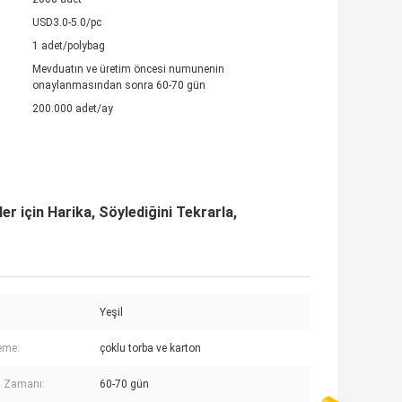
USD3.0-5.0/pc
1 adet/polybag
Mevduatın ve üretim öncesi numunenin
onaylanmasından sonra 60-70 gün
200.000 adet/ay
r için Harika, Söylediğini Tekrarla,
Yeşil
eme:
çoklu torba ve karton
m Zamanı:
60-70 gün