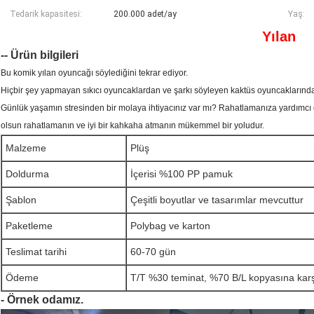
Tedarik kapasitesi:
200.000 adet/ay
Yaş:
Yılan
-- Ürün bilgileri
Bu komik yılan oyuncağı söylediğini tekrar ediyor.
Hiçbir şey yapmayan sıkıcı oyuncaklardan ve şarkı söyleyen kaktüs oyuncaklarından
Günlük yaşamın stresinden bir molaya ihtiyacınız var mı? Rahatlamanıza yardımcı
olsun rahatlamanın ve iyi bir kahkaha atmanın mükemmel bir yoludur.
Malzeme
Plüş
Doldurma
İçerisi %100 PP pamuk
Şablon
Çeşitli boyutlar ve tasarımlar mevcuttur
Paketleme
Polybag ve karton
Teslimat tarihi
60-70 gün
Ödeme
T/T %30 teminat, %70 B/L kopyasına karş
- Örnek odamız.