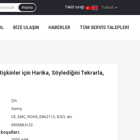
Teklif isteği
Arama
|
Turkish
OL
BIZE ULAŞIN
HABERLER
TÜM SERVIS TALEPLERI
kinler için Harika, Söylediğini Tekrarla,
Çin
Sonny
CE, EMC, ROHS, EN62115, BSCI, etc
0800MLH-32
koşulları:
2000 adet