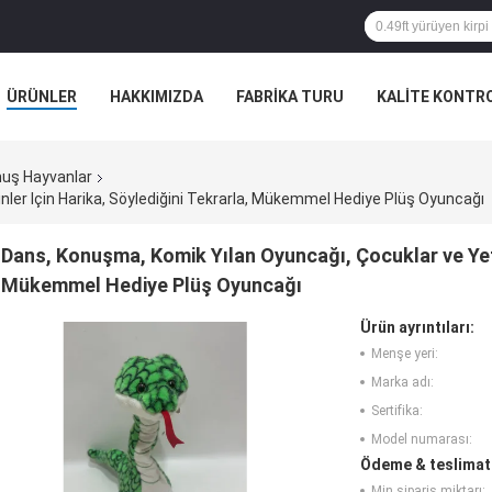
ÜRÜNLER
HAKKIMIZDA
FABRIKA TURU
KALITE KONTR
muş Hayvanlar
ler Için Harika, Söylediğini Tekrarla, Mükemmel Hediye Plüş Oyuncağı
Dans, Konuşma, Komik Yılan Oyuncağı, Çocuklar ve Yetiş
Mükemmel Hediye Plüş Oyuncağı
Ürün ayrıntıları:
Menşe yeri:
Marka adı:
Sertifika:
Model numarası:
Ödeme & teslimat 
Min sipariş miktarı: