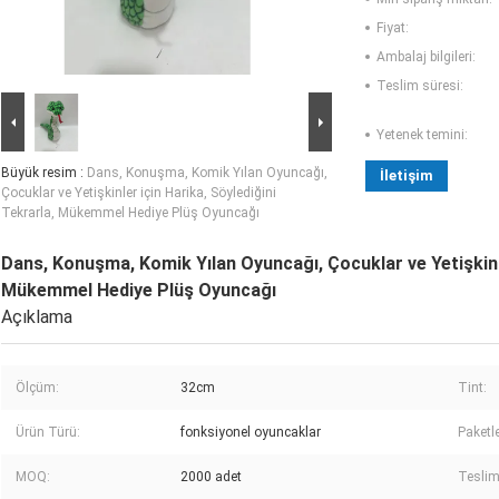
Fiyat:
Ambalaj bilgileri:
Teslim süresi:
Yetenek temini:
Büyük resim :
Dans, Konuşma, Komik Yılan Oyuncağı,
İletişim
Çocuklar ve Yetişkinler için Harika, Söylediğini
Tekrarla, Mükemmel Hediye Plüş Oyuncağı
Dans, Konuşma, Komik Yılan Oyuncağı, Çocuklar ve Yetişkinle
Mükemmel Hediye Plüş Oyuncağı
Açıklama
Ölçüm:
32cm
Tint:
Ürün Türü:
fonksiyonel oyuncaklar
Paketl
MOQ:
2000 adet
Tesli