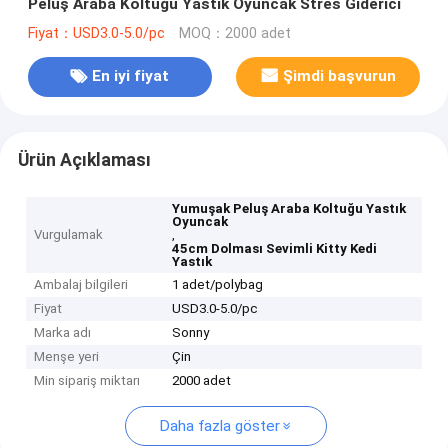
Peluş Araba Koltuğu Yastık Oyuncak Stres Giderici
Fiyat：USD3.0-5.0/pc
MOQ：2000 adet
En iyi fiyat
Şimdi başvurun
Ürün Açıklaması
Yumuşak Peluş Araba Koltuğu Yastık
Oyuncak
Vurgulamak
,
45cm Dolması Sevimli Kitty Kedi
Yastık
Ambalaj bilgileri
1 adet/polybag
Fiyat
USD3.0-5.0/pc
Marka adı
Sonny
Menşe yeri
Çin
Min sipariş miktarı
2000 adet
Daha fazla göster