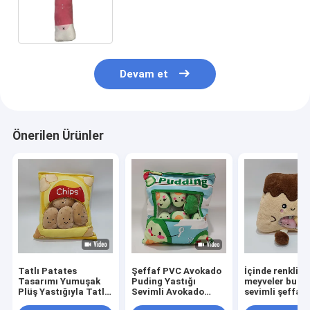
Koltuğu Yastık Oyuncak Stres
Giderici
Devam et
Önerilen Ürünler
Tatlı Patates
Şeffaf PVC Avokado
İçinde renkli m
Tasarımı Yumuşak
Puding Yastığı
meyveler bulu
Plüş Yastığıyla Tatlı
Sevimli Avokado
sevimli şeffaf
PVC Patates Çip
Dolgulu
meyve pudingi