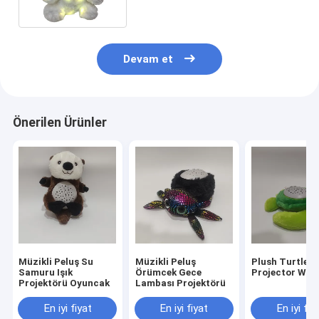
Kürklü Saçlı
Devam et
Önerilen Ürünler
Müzikli Peluş Su
Müzikli Peluş
Plush Turtle
Samuru Işık
Örümcek Gece
Projector W/ 
Projektörü Oyuncak
Lambası Projektörü
En iyi fiyat
En iyi fiyat
En iyi fiy