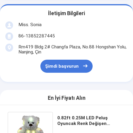
İletişim Bilgileri
Miss. Sonia
86-13852287445
Rm419 Bldg 2# Changfa Plaza, No.88 Hongshan Yolu,
Nanjing, Çin
Şimdi başvurun
En İyi Fiyatı Alın
0.82ft 0.25M LED Peluş
Oyuncak Renk Değişen
Oyuncak Ayı Işıklı ve Müzikli