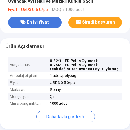
Oyuncak Ayı Işıklı ve Müzikli Kürklü Saçlı
Fiyat：USD3.0-5.0/pc
MOQ：1000 adet
En iyi fiyat
Şimdi başvurun
Ürün Açıklaması
,
0.82ft LED Peluş Oyuncak
Vurgulamak
,
0.25M LED Peluş Oyuncak
renk değiştiren oyuncak ayı tüylü saç
Ambalaj bilgileri
1 adet/polybag
Fiyat
USD3.0-5.0/pc
Marka adı
Sonny
Menşe yeri
Çin
Min sipariş miktarı
1000 adet
Daha fazla göster